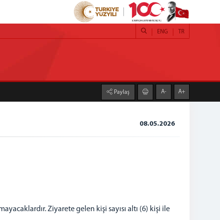
ENG
TR
A-
A+
Paylaş
08.05.2026
yacaklardır. Ziyarete gelen kişi sayısı altı (6) kişi ile