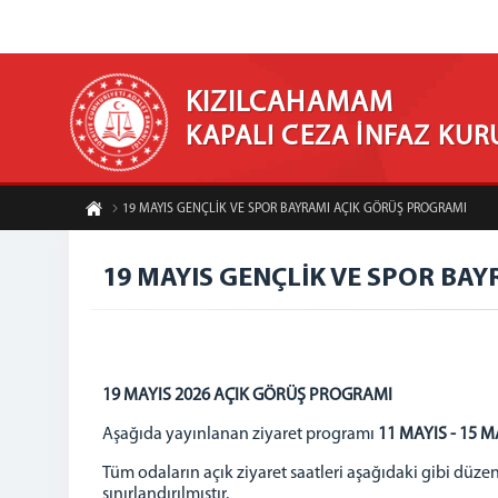
KIZILCAHAMAM
KAPALI CEZA İNFAZ KU
19 MAYIS GENÇLİK VE SPOR BAYRAMI AÇIK GÖRÜŞ PROGRAMI
19 MAYIS GENÇLİK VE SPOR BA
19 MAYIS 2026 AÇIK GÖRÜŞ PROGRAMI
Aşağıda yayınlanan ziyaret programı
11 MAYIS - 15 
Tüm odaların açık ziyaret saatleri aşağıdaki gibi düzenle
sınırlandırılmıştır.